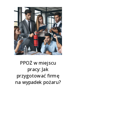
PPOŻ w miejscu
pracy: Jak
przygotować firmę
na wypadek pożaru?
Więcej w Blog
RODO
|
Regulamin
|
Kontakt
Wszystkie prawa zastrzeżone.