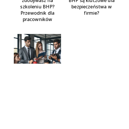
zdobywasz na
BHP są kluczowe dla
szkoleniu BHP?
bezpieczeństwa w
Przewodnik dla
firmie?
pracowników
PPOŻ w miejscu
pracy: Jak
przygotować firmę
na wypadek pożaru?