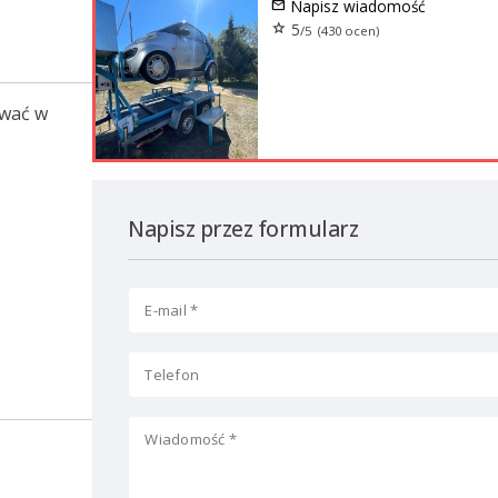
mail
Napisz wiadomość
star
5
/5 (430 ocen)
ować w
Napisz przez formularz