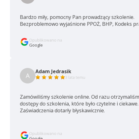
Bardzo miły, pomocny Pan prowadzący szkolenie.
Bezproblemowo wyjaśnione PPOŻ, BHP, Kodeks pra
Opublikowano na
Google
Adam Jedrasik
A
3 lata temu
Zamówiliśmy szkolenie online. Od razu otrzymaliś
dostępy do szkolenia, które było czytelne i ciekawe.
Zaświadczenia dotarły błyskawicznie.
Opublikowano na
Google