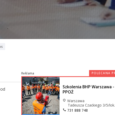
ps
POLECANA P
Reklama
Szkolenia BHP Warszawa - 
pod
PPOŻ
location_on
Warszawa
Tadeusza Czackiego 3/5/lok
call
731 888 748