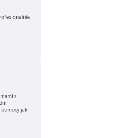
rofesjonalnie
irmami z
kim
 pomocy jak