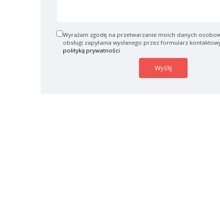
Wyrażam zgodę na przetwarzanie moich danych osobow
obsługi zapytania wysłanego przez formularz kontaktow
polityką prywatności
.