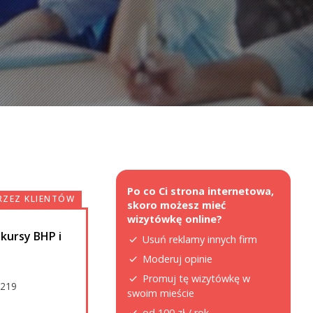
Po co Ci strona internetowa,
RZEZ KLIENTÓW
skoro możesz mieć
wizytówkę online?
kursy BHP i
Usuń reklamy innych firm
Moderuj opinie
Promuj tę wizytówkę w
.219
swoim mieście
od 100 zł / rok