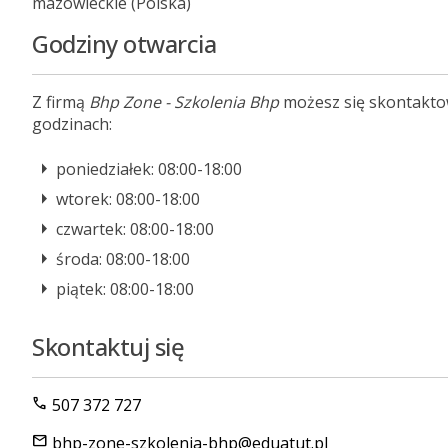
mazowieckie (Polska)
Godziny otwarcia
Z firmą
Bhp Zone - Szkolenia Bhp
możesz się skontakt
godzinach:
poniedziałek: 08:00-18:00
wtorek: 08:00-18:00
czwartek: 08:00-18:00
środa: 08:00-18:00
piątek: 08:00-18:00
Skontaktuj się
call
507 372 727
mail
bhp-zone-szkolenia-bhp@eduatut.pl