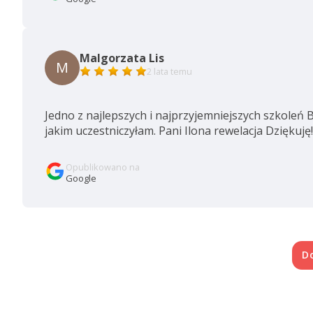
Malgorzata Lis
M
2 lata temu
Jedno z najlepszych i najprzyjemniejszych szkoleń
jakim uczestniczyłam. Pani Ilona rewelacja Dziękuję!
Opublikowano na
Google
D