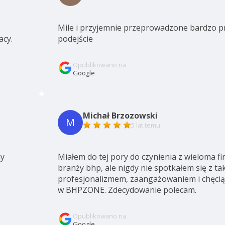
Mile i przyjemnie przeprowadzone bardzo p
cy.
podejście
Opublikowano na
Google
Michał Brzozowski
M
5 lat temu
my
Miałem do tej pory do czynienia z wieloma f
branży bhp, ale nigdy nie spotkałem się z ta
profesjonalizmem, zaangażowaniem i chęcią
w BHPZONE. Zdecydowanie polecam.
Opublikowano na
Google