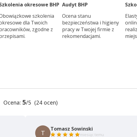
Szkolenia okresowe BHP
Audyt BHP
Szko
Obowiązkowe szkolenia
Ocena stanu
Elast
okresowe dla Twoich
bezpieczeństwa i higieny
onli
pracowników, zgodne z
pracy w Twojej firmie z
real
przepisami.
rekomendacjami.
miejs
5
Ocena:
/5 (24 ocen)
Tomasz Sowinski
T
miesiąc temu