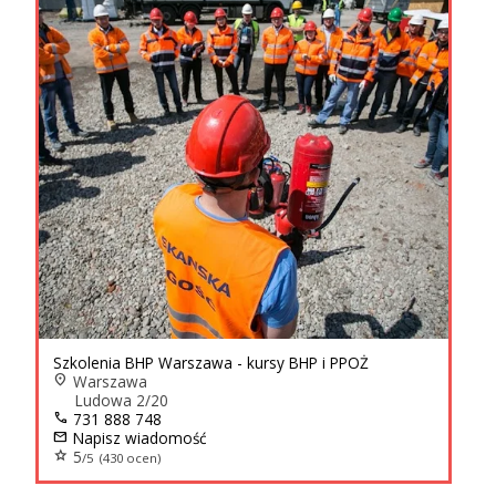
Szkolenia BHP Warszawa - kursy BHP i PPOŻ
location_on
Warszawa
Ludowa 2/20
call
731 888 748
mail
Napisz wiadomość
star
5
/5 (430 ocen)