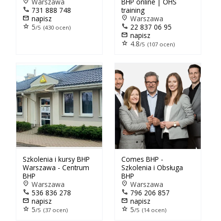
location_on
Warszawa
BHP online | OHS
call
731 888 748
training
mail
napisz
location_on
Warszawa
star
5
call
22 837 06 95
/5 (430 ocen)
mail
napisz
star
4.8
/5 (107 ocen)
Szkolenia i kursy BHP
Comes BHP -
Warszawa - Centrum
Szkolenia i Obsługa
BHP
BHP
location_on
Warszawa
location_on
Warszawa
call
536 836 278
call
796 206 857
mail
napisz
mail
napisz
star
5
star
5
/5 (37 ocen)
/5 (14 ocen)