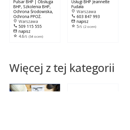
Pulsar BHP | Obsługa
Usługi BHP Jeannette
BHP, Szkolenia BHP,
Fudała
Ochrona Środowiska,
location_on
Warszawa
Ochrona PPOŻ.
call
603 847 993
location_on
Warszawa
mail
napisz
call
509 115 555
star
5
/5 (2 ocen)
mail
napisz
star
4.6
/5 (54 ocen)
Więcej z tej kategorii