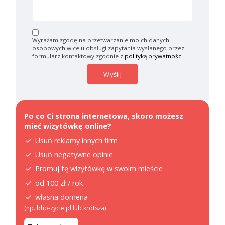
Wyrażam zgodę na przetwarzanie moich danych
osobowych w celu obsługi zapytania wysłanego przez
formularz kontaktowy zgodnie z
polityką prywatności
.
Po co Ci strona internetowa, skoro możesz
mieć wizytówkę online?
Usuń reklamy innych firm
Usuń negatywne opinie
Promuj tę wizytówkę w swoim mieście
od 100 zł / rok
własna domena
(np. bhp-zycie.pl lub krótsza)