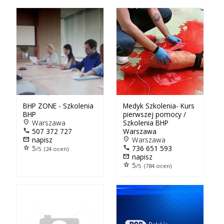
BHP ZONE - Szkolenia
Medyk Szkolenia- Kurs
BHP
pierwszej pomocy /
location_on
Warszawa
Szkolenia BHP
call
507 372 727
Warszawa
mail
napisz
location_on
Warszawa
star
5
call
736 651 593
/5 (24 ocen)
mail
napisz
star
5
/5 (784 ocen)