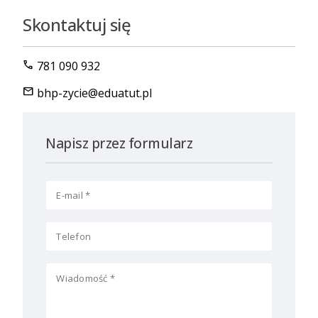
Skontaktuj się
call
781 090 932
mail
bhp-zycie@eduatut.pl
Napisz przez formularz