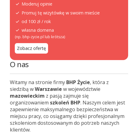
Moderuj opinie
Promuj tę wizytówkę w swoim mieście
od 100 zł / rok
własna domena
(np. bhp-zycie.pl lub krótsza)
Zobacz ofertę
O nas
Witamy na stronie firmy
BHP Życie
, która z
siedzibą w
Warszawie
w województwie
mazowieckim
z pasją zajmuje się
organizowaniem
szkoleń BHP
. Naszym celem jest
zapewnienie maksymalnego bezpieczeństwa w
miejscu pracy, co osiągamy dzięki profesjonalnym
szkoleniom dostosowanym do potrzeb naszych
klientów.