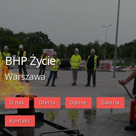
BHP Życie
Warszawa
O nas
Oferta
Opinie
Galeria
Kontakt