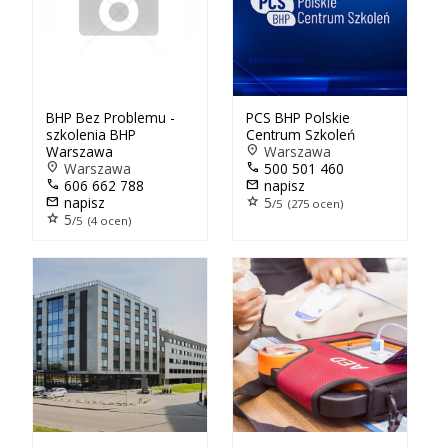
BHP Bez Problemu -
PCS BHP Polskie
szkolenia BHP
Centrum Szkoleń
Warszawa
location_on
Warszawa
location_on
Warszawa
call
500 501 460
call
606 662 788
mail
napisz
mail
napisz
star
5
/5 (275 ocen)
star
5
/5 (4 ocen)