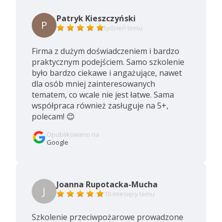
Patryk Kieszczyński
P
tydzień temu
Firma z dużym doświadczeniem i bardzo
praktycznym podejściem. Samo szkolenie
było bardzo ciekawe i angażujące, nawet
dla osób mniej zainteresowanych
tematem, co wcale nie jest łatwe. Sama
współpraca również zasługuje na 5+,
polecam! 😊
Opublikowano na
Google
Joanna Rupotacka-Mucha
J
10 miesięcy temu
Szkolenie przeciwpożarowe prowadzone