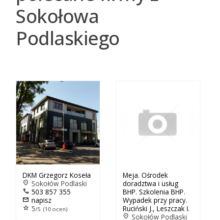
Sokołowa
Podlaskiego
DKM Grzegorz Koseła
Meja. Ośrodek
location_on
Sokołów Podlaski
doradztwa i usług
call
503 857 355
BHP. Szkolenia BHP.
mail
napisz
Wypadek przy pracy.
star
5
Ruciński J., Leszczak I.
/5 (10 ocen)
location_on
Sokołów Podlaski