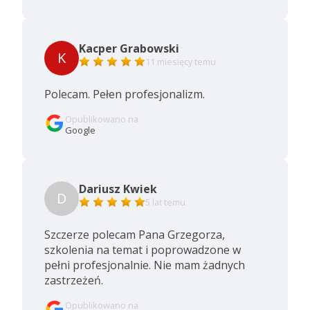
Kacper Grabowski
K
11 miesięcy temu
Polecam. Pełen profesjonalizm.
Opublikowano na
Google
Dariusz Kwiek
D
5 lat temu
Szczerze polecam Pana Grzegorza,
szkolenia na temat i poprowadzone w
pełni profesjonalnie. Nie mam żadnych
zastrzeżeń.
Opublikowano na