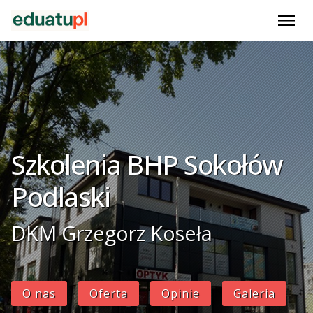
menu
Szkolenia BHP Sokołów
Podlaski
DKM Grzegorz Koseła
O nas
Oferta
Opinie
Galeria