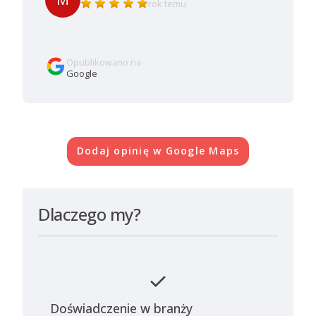
rok temu
Opublikowano na
Google
Dodaj opinię w Google Maps
Dlaczego my?
check
Doświadczenie w branży