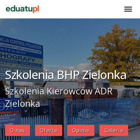
menu
Szkolenia BHP Zielonka
Szkolenia Kierowców ADR
Zielonka
O nas
Oferta
Opinie
Galeria