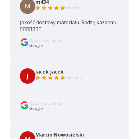
m434
M
rok temu
Jakość dostawy materiału. Radzę każdemu
👍🏿🇵🇱🤝🇺🇦
Opublikowano na
Google
Jacek jacek
J
rok temu
Opublikowano na
Google
Marcin Nowosielski
M