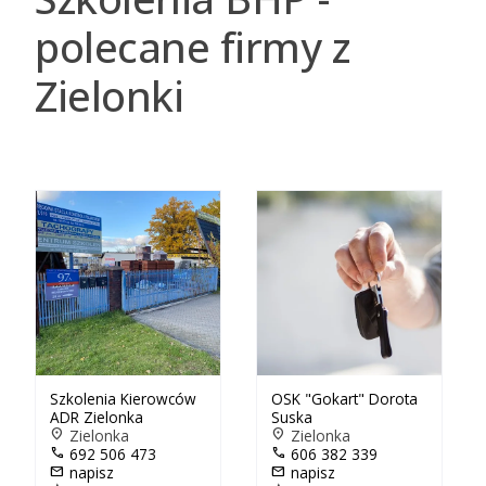
polecane firmy z
Zielonki
Szkolenia Kierowców
OSK "Gokart" Dorota
ADR Zielonka
Suska
location_on
Zielonka
location_on
Zielonka
call
692 506 473
call
606 382 339
mail
napisz
mail
napisz