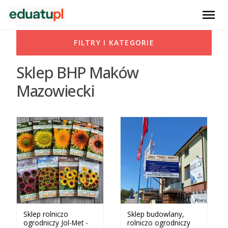
menu
FILTRY I KATEGORIE
Sklep BHP Maków
Mazowiecki
Sklep rolniczo
Sklep budowlany,
ogrodniczy Jol-Met -
rolniczo ogrodniczy