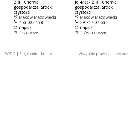
BHP, Chemia
Jol-Met - BHP, Chemia
gospodarcza, Środki
gospodarcza, Środki
czystości
czystości
location_on
Maków Mazowiecki
location_on
Maków Mazowiecki
call
453 023 198
call
29 717 07 63
mail
napisz
mail
napisz
star
4
star
4.7
/5 (1 ocen)
/5 (112 ocen)
RODO
|
Regulamin
|
Kontakt
Wszystkie prawa zastrzeżone.