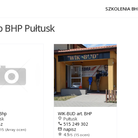
SZKOLENIA BH
p BHP Pułtusk
 Bhp
WIK-BUD art. BHP
sk
location_on
Pułtusk
sz
call
515 249 302
y
mail
napisz
/5 (Array ocen)
star
4.9
/5 (15 ocen)