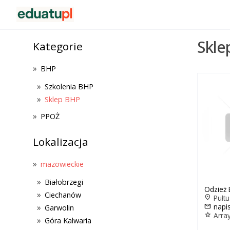
Skle
Kategorie
BHP
Szkolenia BHP
Sklep BHP
PPOŻ
Lokalizacja
mazowieckie
Białobrzegi
Odzież
Ciechanów
location_on
Pułtu
mail
napi
Garwolin
star
Arra
Góra Kalwaria