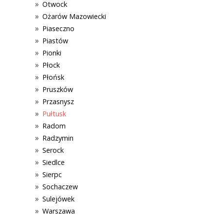
Otwock
Ożarów Mazowiecki
Piaseczno
Piastów
Pionki
Płock
Płońsk
Pruszków
Przasnysz
Pułtusk
Radom
Radzymin
Serock
Siedlce
Sierpc
Sochaczew
Sulejówek
Warszawa