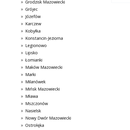
Grodzisk Mazowiecki
Grójec
Józefów
Karczew
Kobyłka
Konstancin-Jeziorna
Legionowo
Lipsko
Łomianki
Maków Mazowiecki
Marki
Milanówek
Mińsk Mazowiecki
Mława
Mszczonów
Nasielsk
Nowy Dwór Mazowiecki
Ostrołęka