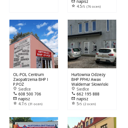
mail
napisz
star
4.5
/5 (76 ocen)
OL-POL Centrum
Hurtownia Odzieży
Zaopatrzenia BHP I
BHP PPHU Awax
P.POŻ
Waldemar Słowiński
location_on
Siedlce
location_on
Siedlce
call
608 500 706
call
662 195 888
mail
napisz
mail
napisz
star
4.7
star
5
/5 (31 ocen)
/5 (2 ocen)