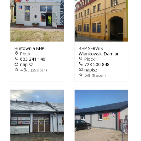
Hurtownia BHP
BHP SERWIS
location_on
Płock
Wiankowski Damian
call
603 241 140
location_on
Płock
mail
napisz
call
728 500 848
star
4.3
mail
napisz
/5 (25 ocen)
star
5
/5 (5 ocen)