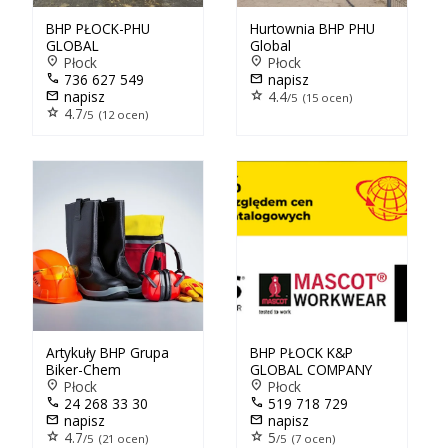
BHP PŁOCK-PHU
Hurtownia BHP PHU
GLOBAL
Global
location_on
Płock
location_on
Płock
call
736 627 549
mail
napisz
mail
napisz
star
4.4
/5 (15 ocen)
star
4.7
/5 (12 ocen)
Artykuły BHP Grupa
BHP PŁOCK K&P
Biker-Chem
GLOBAL COMPANY
location_on
Płock
location_on
Płock
call
24 268 33 30
call
519 718 729
mail
napisz
mail
napisz
star
4.7
star
5
/5 (21 ocen)
/5 (7 ocen)