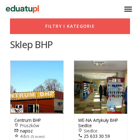
menu
FILTRY I KATEGORIE
Sklep BHP
Centrum BHP
WE-NA Artykuły BHP
location_on
Pruszków
Siedlce
mail
napisz
location_on
Siedlce
star
4.6
call
25 633 30 59
/5 (5 ocen)