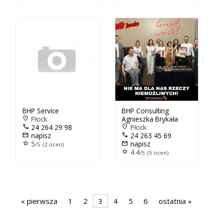
BHP Service
BHP Consulting
location_on
Płock
Agnieszka Brykała
call
24 264 29 98
location_on
Płock
mail
napisz
call
24 263 45 69
star
5
mail
napisz
/5 (2 ocen)
star
4.4
/5 (5 ocen)
« pierwsza
1
2
3
4
5
6
ostatnia »