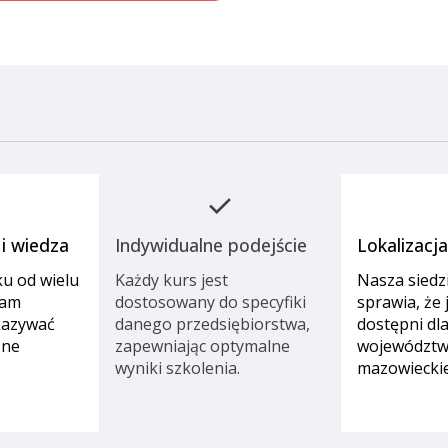
check
i wiedza
Indywidualne podejście
Lokalizacj
u od wielu
Każdy kurs jest
Nasza siedz
nam
dostosowany do specyfiki
sprawia, że
kazywać
danego przedsiębiorstwa,
dostępni dla
zne
zapewniając optymalne
województ
wyniki szkolenia.
mazowiecki