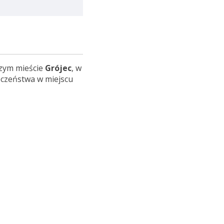
czym mieście
Grójec
, w
eczeństwa w miejscu