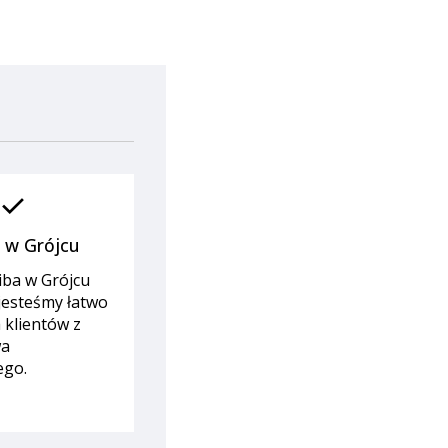
check
a w Grójcu
iba w Grójcu
 jesteśmy łatwo
 klientów z
wa
ego.