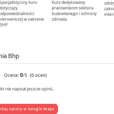
Specjalistyczny kurs
Kurs dedykowany
zdob
dotyczący
pracownikom sektora
zakr
odpowiedzialności
budowlanego i ochrony
inter
kierowniczej w zakresie
zdrowia.
BHP.
nia Bhp
0
Ocena:
/5 (0 ocen)
kt nie napisał jeszcze opinii...
odaj opinię w Google Maps