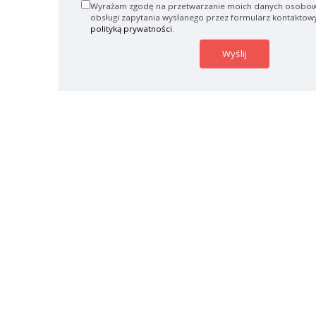
Wyrażam zgodę na przetwarzanie moich danych osobow
obsługi zapytania wysłanego przez formularz kontaktow
polityką prywatności
.