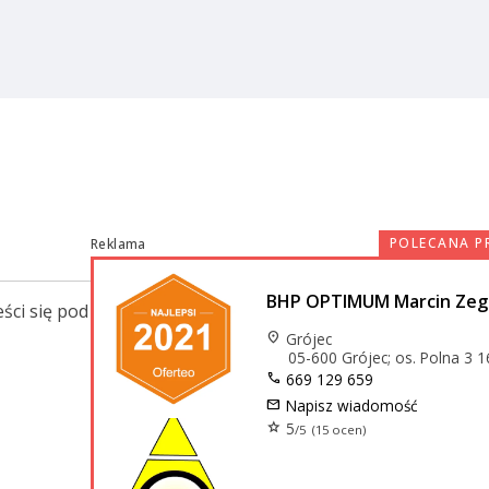
POLECANA P
Reklama
BHP OPTIMUM Marcin Zeg
ści się pod
location_on
Grójec
05-600 Grójec; os. Polna 3 1
call
669 129 659
mail
Napisz wiadomość
star
5
/5 (15 ocen)