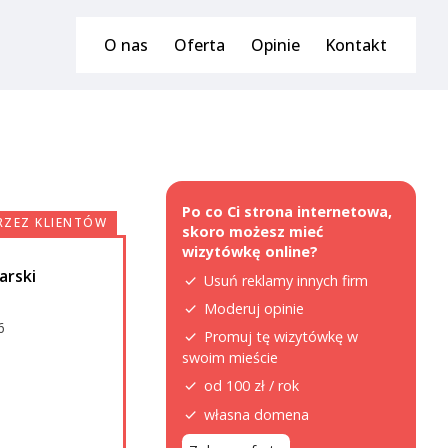
O nas
Oferta
Opinie
Kontakt
Po co Ci strona internetowa,
RZEZ KLIENTÓW
skoro możesz mieć
wizytówkę online?
arski
Usuń reklamy innych firm
Moderuj opinie
6
Promuj tę wizytówkę w
swoim mieście
od 100 zł / rok
własna domena