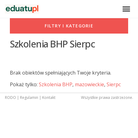
menu
FILTRY I KATEGORIE
Szkolenia BHP Sierpc
Brak obiektów spełniających Twoje kryteria.
Pokaż tylko:
Szkolenia BHP
,
mazowieckie
,
Sierpc
RODO
|
Regulamin
|
Kontakt
Wszystkie prawa zastrzeżone.