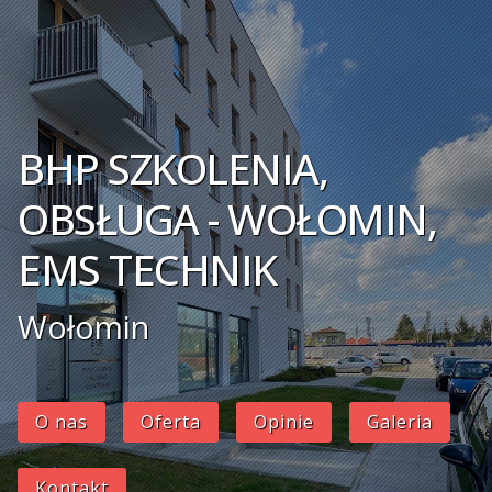
BHP SZKOLENIA,
OBSŁUGA - WOŁOMIN,
EMS TECHNIK
Wołomin
O nas
Oferta
Opinie
Galeria
Kontakt