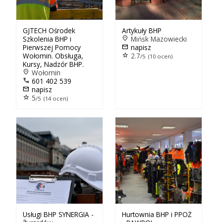
GJTECH Ośrodek
Artykuły BHP
Szkolenia BHP i
location_on
Mińsk Mazowiecki
Pierwszej Pomocy
mail
napisz
Wołomin. Obsługa,
star
2.7
/5 (10 ocen)
Kursy, Nadzór BHP.
location_on
Wołomin
call
601 402 539
mail
napisz
star
5
/5 (14 ocen)
Usługi BHP SYNERGIA -
Hurtownia BHP i PPOŻ