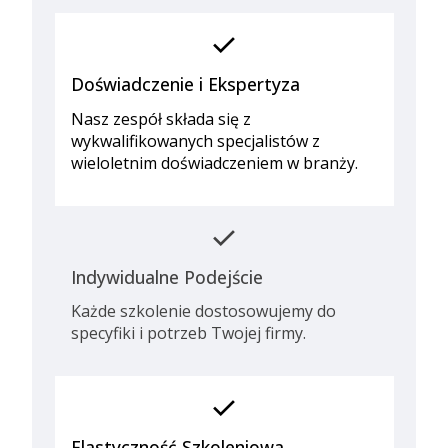
check
Doświadczenie i Ekspertyza
Nasz zespół składa się z
wykwalifikowanych specjalistów z
wieloletnim doświadczeniem w branży.
check
Indywidualne Podejście
Każde szkolenie dostosowujemy do
specyfiki i potrzeb Twojej firmy.
check
Elastyczność Szkoleniowa