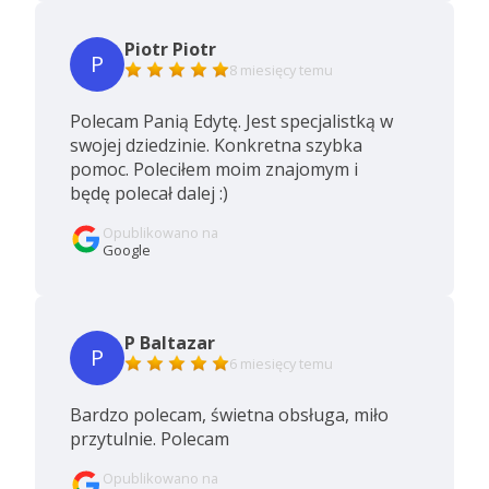
Piotr Piotr
P
8 miesięcy temu
Polecam Panią Edytę. Jest specjalistką w
swojej dziedzinie. Konkretna szybka
pomoc. Poleciłem moim znajomym i
będę polecał dalej :)
Opublikowano na
Google
P Baltazar
P
6 miesięcy temu
Bardzo polecam, świetna obsługa, miło
przytulnie. Polecam
Opublikowano na