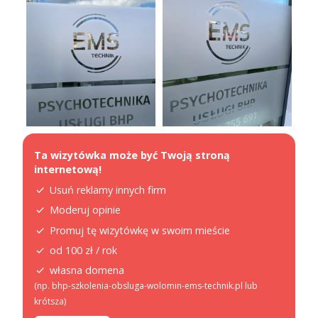
Ta wizytówka może być Twoją stroną
internetową!
Usuń reklamy innych firm
Moderuj opinie
Promuj tę wizytówkę w swoim mieście
od 100 zł / rok
własna domena
(np. bhp-szkolenia-obsluga-wolomin-ems-technik.pl lub
krótsza)