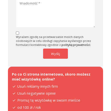
Wyrażam zgodę na przetwarzanie moich danych
osobowych w celu obsługi zapytania wysłanego przez
formularz kontaktowy zgodnie z
polityką prywatności
.
Po co Ci strona internetowa, skoro możesz
mieć wizytówkę online?
Usuń reklamy innych firm
Usuń negatywne opinie
Promuj tę wizytówkę w swoim mieście
od 100 zł / rok