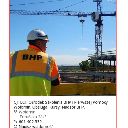
GJTECH Ośrodek Szkolenia BHP i Pierwszej Pomocy
Wołomin. Obsługa, Kursy, Nadzór BHP.
location_on
Wołomin
Toruńska 2/U3
call
601 402 539
mail
Napisz wiadomość