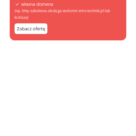
własna domena
(np. bhp-szkolenia-obsluga-wolomin-ems-technik.pl lub
krótsza)
Zobacz ofertę