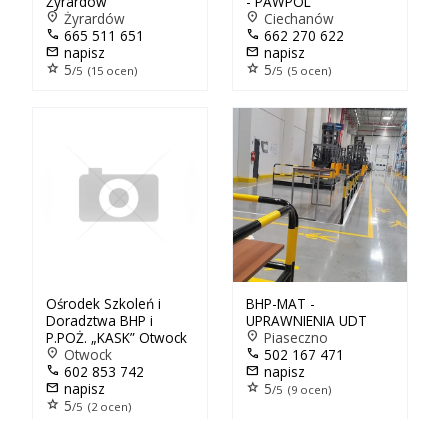
Żyrardów
- PAWPOL
location_on
Żyrardów
location_on
Ciechanów
call
665 511 651
call
662 270 622
mail
napisz
mail
napisz
star
5
star
5
/5 (15 ocen)
/5 (5 ocen)
Ośrodek Szkoleń i
BHP-MAT -
Doradztwa BHP i
UPRAWNIENIA UDT
P.POŻ. „KASK” Otwock
location_on
Piaseczno
location_on
Otwock
call
502 167 471
call
602 853 742
mail
napisz
mail
napisz
star
5
/5 (9 ocen)
star
5
/5 (2 ocen)