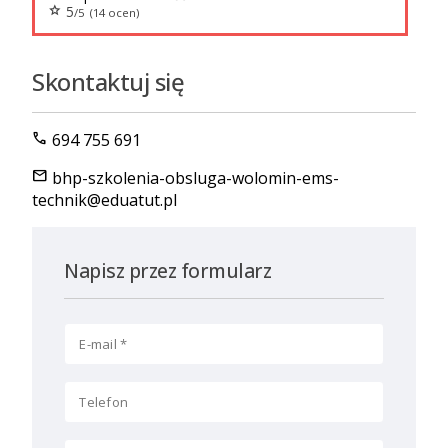
star
5
/5 (14 ocen)
Skontaktuj się
call
694 755 691
mail
bhp-szkolenia-obsluga-wolomin-ems-
technik@eduatut.pl
Napisz przez formularz