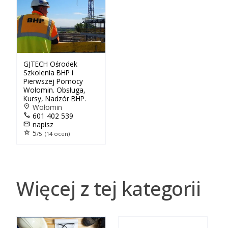
GJTECH Ośrodek
Szkolenia BHP i
Pierwszej Pomocy
Wołomin. Obsługa,
Kursy, Nadzór BHP.
location_on
Wołomin
call
601 402 539
mail
napisz
star
5
/5 (14 ocen)
Więcej z tej kategorii