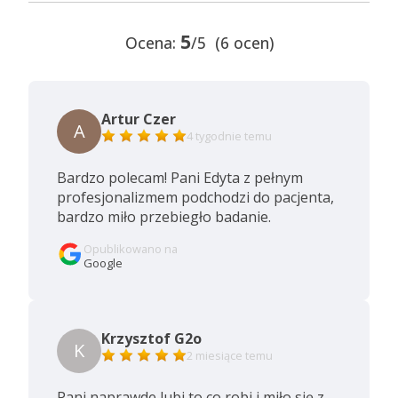
5
Ocena:
/5 (6 ocen)
Artur Czer
A
4 tygodnie temu
Bardzo polecam! Pani Edyta z pełnym
profesjonalizmem podchodzi do pacjenta,
bardzo miło przebiegło badanie.
Opublikowano na
Google
Krzysztof G2o
K
2 miesiące temu
Pani naprawde lubi to co robi i miło się z