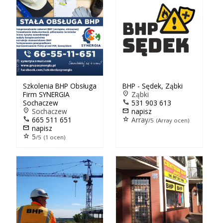
Szkolenia BHP Obsługa
BHP - Sędek, Ząbki
Firm SYNERGIA
location_on
Ząbki
Sochaczew
call
531 903 613
location_on
Sochaczew
mail
napisz
call
665 511 651
star
Array
/5 (Array ocen)
mail
napisz
star
5
/5 (1 ocen)